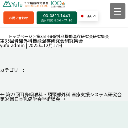
03-3811-1441
JA
お問い合わせ
受付時間 8:30～17:30
トップページ
>
第35回骨盤外科機能温存研究会研究集会
第35回骨盤外科機能温存研究会研究集会
yufu-admin
|
2025年12月17日
カテゴリー:
←
第27回耳鼻咽喉科・頭頸部外科 医療支援システム研究会
投
第34回日本乳癌学会学術総会
→
稿
ナ
ビ
ゲ