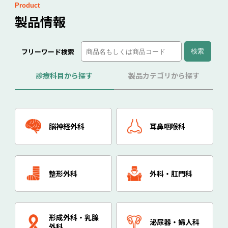
ー
Product
シ
製品情報
ョ
ン
フリーワード検索
診療科目から探す
製品カテゴリから探す
脳神経外科
耳鼻咽喉科
整形外科
外科・肛門科
形成外科・乳腺
泌尿器・婦人科
外科