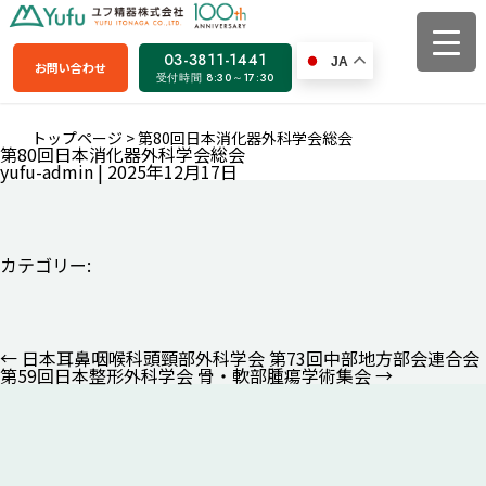
03-3811-1441
JA
お問い合わせ
受付時間 8:30～17:30
トップページ
>
第80回日本消化器外科学会総会
第80回日本消化器外科学会総会
yufu-admin
|
2025年12月17日
カテゴリー:
←
日本耳鼻咽喉科頭頸部外科学会 第73回中部地方部会連合会
投
第59回日本整形外科学会 骨・軟部腫瘍学術集会
→
稿
ナ
ビ
ゲ