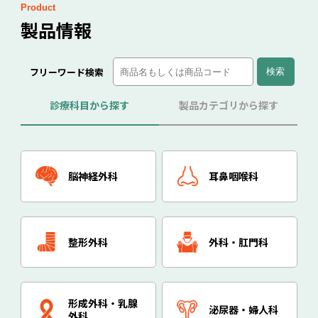
ー
Product
シ
製品情報
ョ
ン
フリーワード検索
診療科目から探す
製品カテゴリから探す
脳神経外科
耳鼻咽喉科
整形外科
外科・肛門科
形成外科・乳腺
泌尿器・婦人科
外科