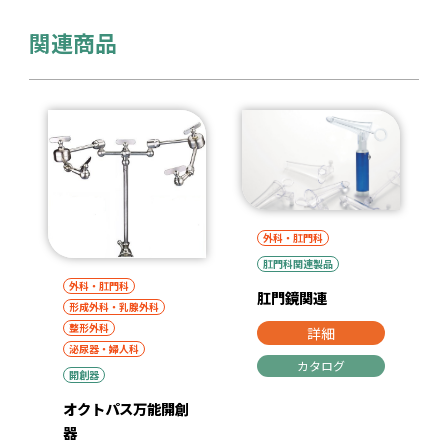
関連商品
外科・肛門科
肛門科関連製品
外科・肛門科
肛門鏡関連
形成外科・乳腺外科
整形外科
詳細
泌尿器・婦人科
カタログ
開創器
オクトパス万能開創
器