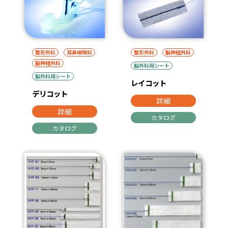
整形外科
耳鼻咽喉科
整形外科
脳神経外科
脳神経外科
脳外科用シート
脳外科用シート
レイコット
デリコット
詳細
詳細
カタログ
カタログ