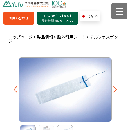
03-3811-1441
JA
お問い合わせ
受付時間 8:30～17:30
トップページ
>
製品情報
>
脳外科用シート
>
テルファスポン
ジ