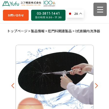
03-3811-1441
JA
お問い合わせ
受付時間 8:30～17:30
トップページ
>
製品情報
>
肛門科関連製品
>
I式直腸内洗浄器