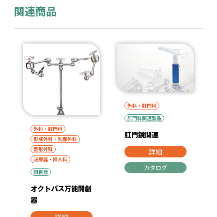
関連商品
外科・肛門科
肛門科関連製品
外科・肛門科
肛門鏡関連
形成外科・乳腺外科
整形外科
詳細
泌尿器・婦人科
カタログ
開創器
オクトパス万能開創
器