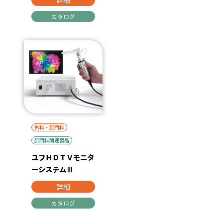
詳細
カタログ
外科・肛門科
肛門科関連製品
ユフＨＤＴＶモニタ
ーシステムⅢ
詳細
カタログ