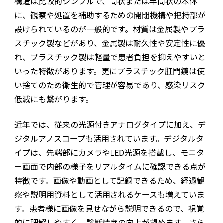
構造は比較的シンプルで、筒状または半筒状の本体
に、観察や処置を補助するための開閉機構や把持部が
設けられているのが一般的です。材質は金属製やプラ
スチック製などがあり、金属製は耐久性や安定性に優
れ、プラスチック製は軽量で患者負担を抑えやすいと
いった特徴があります。更にプラスチック肛門鏡は使
い捨てのため衛生的で管理が容易であり、感染リスク
低減にも繋がります。
近年では、従来の光源付きアナログタイプに加え、デ
ジタルアノスコープも活用されています。デジタルタ
イプは、先端部にカメラやLED光源を搭載し、モニタ
ー画面で内部の様子をリアルタイムに確認できる点が
特徴です。画像や動画として記録できるため、経過観
察や説明用資料として活用されるケースも増えていま
す。患者様に画像を見せながら説明できるので、視覚
的に理解しやすく、診断精度の向上が望めます。さら